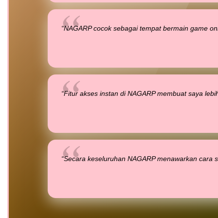
“NAGARP cocok sebagai tempat bermain game online
“Fitur akses instan di NAGARP membuat saya lebih
“Secara keseluruhan NAGARP menawarkan cara sed