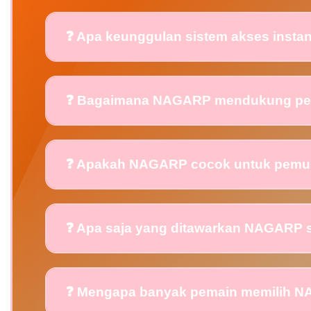
❓ Apa keunggulan sistem akses insta
❓ Bagaimana NAGARP mendukung peng
❓ Apakah NAGARP cocok untuk pemula
❓ Apa saja yang ditawarkan NAGARP se
❓ Mengapa banyak pemain memilih NA